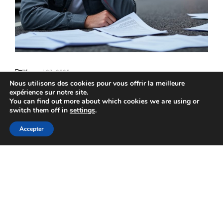
Blog
mai 29, 2025
Nous utilisons des cookies pour vous offrir la meilleure
expérience sur notre site.
Défaut d’assurance voiture :
You can find out more about which cookies we are using or
switch them off in
settings
.
comprendre les risques et les
conséquences légales
Accepter
Le défaut d’assurance automobile reste un problème
préoccupant en France, avec plusieurs centaines de
milliers ...
Lire plus