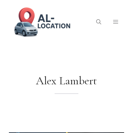
Aller
au
contenu
Menu
Alex Lambert