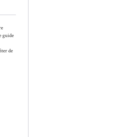
re
e guide
iter de