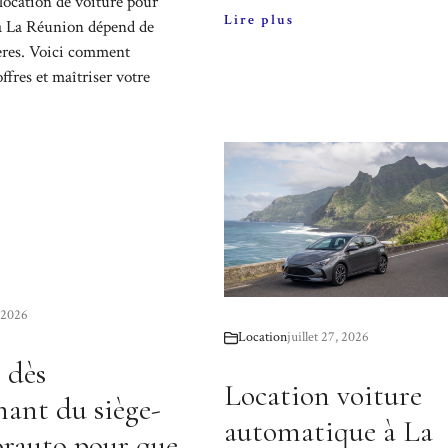
 location de voiture pour
Lire plus
à La Réunion dépend de
tères. Voici comment
ffres et maîtriser votre
, 2026
Location
juillet 27, 2026
 dès
Location voiture
ant du siège-
automatique à La
rauto pour que