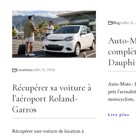
Blog
juillet 31
Auto-Mo
complèt
Dauphi
Location
juillet 31, 2026
Auto-Moto : L
Récupérer sa voiture à
près l’actual
l’aéroport Roland-
motocycliste, e
Garros
Lire plus
Récupérer une voiture de location à