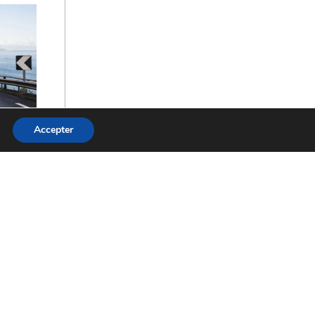
Accepter
de
les et