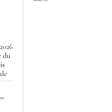
 2026
e du
is
ale
’un