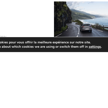
, 2026
kies pour vous offrir la meilleure expérience sur notre site.
e about which cookies we are using or switch them off in
settings
.
Location
juillet 22, 2026
volutionne la
ion des
Conduire à La
 : découvrez le
Réunion : routes et
to intelligent
règles
é par l’IA
Conduire à La Réunion demande 
onne la navigation des
connaître les routes, les règles loca