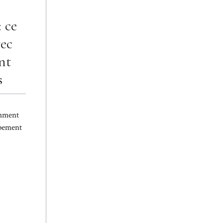
 ce
vec
nt
s
emment
ipement