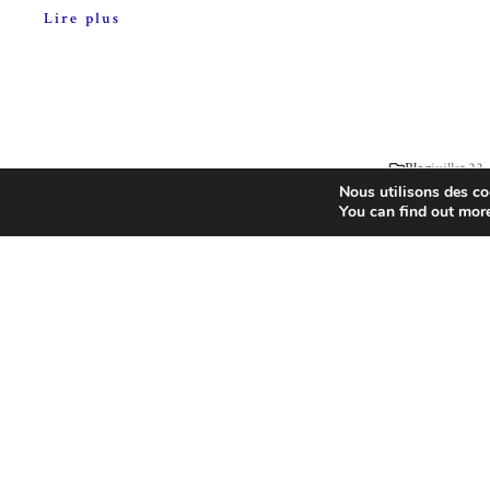
Lire plus
Blog
juillet 22
Nous utilisons des coo
Blog
juillet 21, 2026
You can find out mor
Waze ré
Pont-d’Ain : un
navigat
dimanche exceptionnel
motards
réunissant 200 voitures
mode mo
et motos de légende
propuls
autour de la halle
Waze révoluti