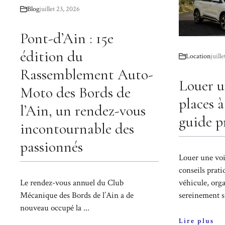
Blog
juillet 23, 2026
Pont-d’Ain : 15e
édition du
Location
juill
Rassemblement Auto-
Louer u
Moto des Bords de
places 
l’Ain, un rendez-vous
guide p
incontournable des
passionnés
Louer une voi
conseils prati
Le rendez-vous annuel du Club
véhicule, orga
Mécanique des Bords de l’Ain a de
sereinement su
nouveau occupé la ...
Lire plus