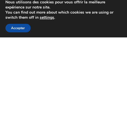
Nous utilisons des cookies pour vous offrir la meilleure
expérience sur notre site.
You can find out more about which cookies we are using or
switch them off in
settings
.
Accepter
Assurance
juin 28, 2025
Quel est le prix de l’assurance pour une
voiture sans permis Aixam ?
La popularité croissante des voitures sans permis Aixam
reflète une tendance nette vers des solutions ...
Lire plus