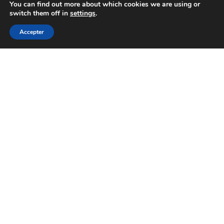
You can find out more about which cookies we are using or
switch them off in
settings
.
Accepter
Assurance
,
Blog
,
Location
mai 31, 2025
Pourquoi opter pour une assurance
voiture en leasing ?
Le marché automobile français observe une montée en
puissance fulgurante du leasing, qu’il s’agisse de ...
Lire plus