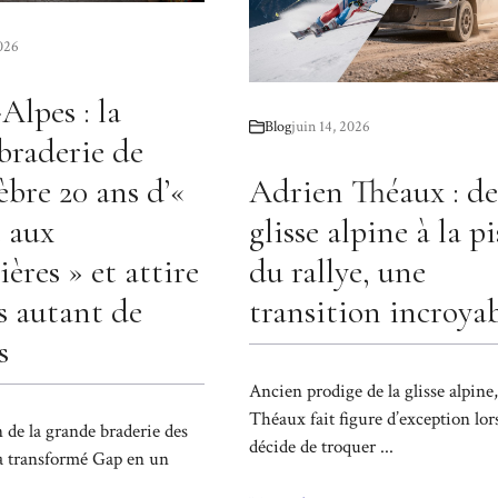
2026
Alpes : la
Blog
juin 14, 2026
braderie de
èbre 20 ans d’«
Adrien Théaux : de
é aux
glisse alpine à la pi
ères » et attire
du rallye, une
s autant de
transition incroya
s
Ancien prodige de la glisse alpine
Théaux fait figure d’exception lors
 de la grande braderie des
décide de troquer ...
a transformé Gap en un