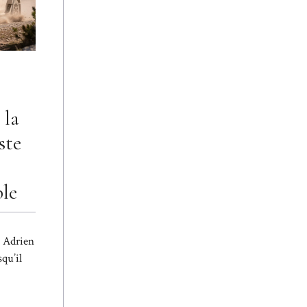
 la
ste
ble
, Adrien
qu’il