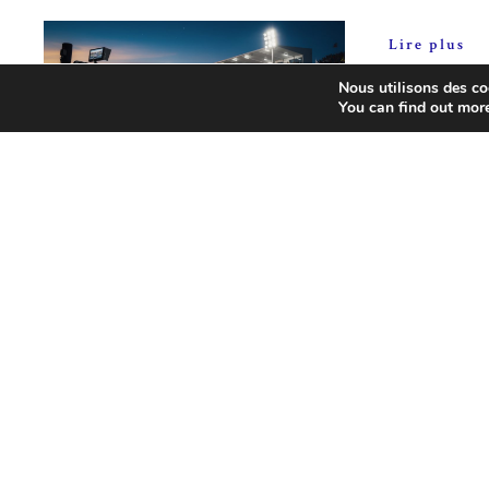
Lire plus
Nous utilisons des coo
You can find out mor
Blog
juin 13, 2026
Heures du Mans :
Horaires, chaînes et
astuces pour ne rien
Blog
juin 11, 2
manquer en direct !
Monteil