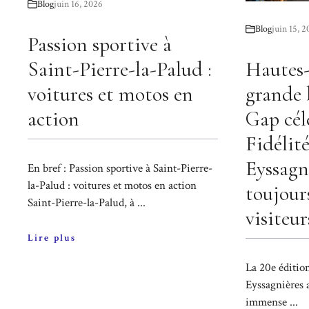
Blog
juin 16, 2026
Blog
juin 15, 
Passion sportive à
Saint-Pierre-la-Palud :
Hautes-
voitures et motos en
grande 
action
Gap cél
Fidélit
Eyssagni
En bref : Passion sportive à Saint-Pierre-
la-Palud : voitures et motos en action
toujour
Saint-Pierre-la-Palud, à ...
visiteur
Lire plus
La 20e édition
Eyssagnières 
immense ...