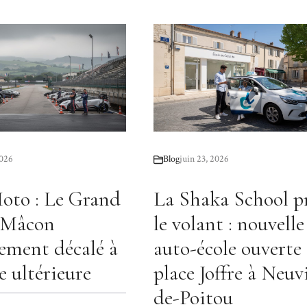
2026
Blog
juin 23, 2026
oto : Le Grand
La Shaka School p
e Mâcon
le volant : nouvelle
lement décalé à
auto-école ouverte
e ultérieure
place Joffre à Neuvi
de-Poitou