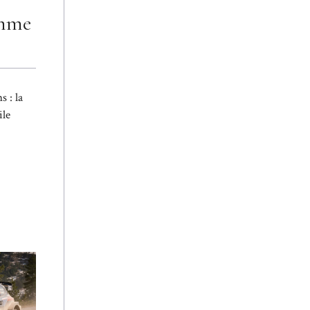
amme
 : la
ile