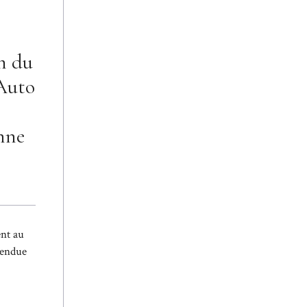
m du
’Auto
nne
ent au
tendue