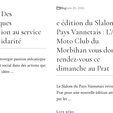
Blog
juin 20, 2026
: Des
ques
e édition du Slalo
tion au service
Pays Vannetais : L
lidarité
Moto Club du
Morbihan vous do
rendez-vous ce
onverger passion mécanique
 social dans des actions qui
dimanche au Prat
idées ...
Le Slalom du Pays Vannetais revi
Prat pour une nouvelle édition at
par les ...
Lire plus