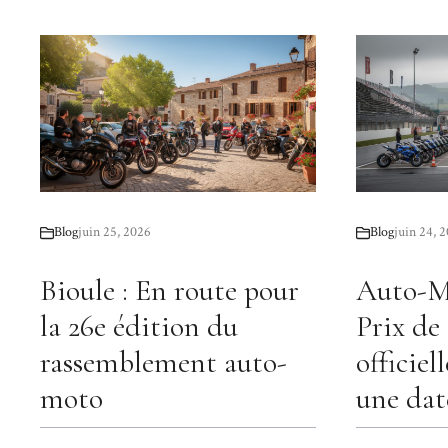
Blog
juin 25, 2026
Blog
juin 24, 
Bioule : En route pour
Auto-M
la 26e édition du
Prix d
rassemblement auto-
officiel
moto
une dat