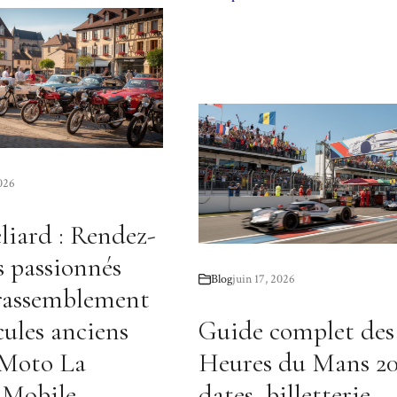
2026
iard : Rendez-
s passionnés
Blog
juin 17, 2026
 rassemblement
cules anciens
Guide complet des
 Moto La
Heures du Mans 20
 Mobile
dates, billetterie,