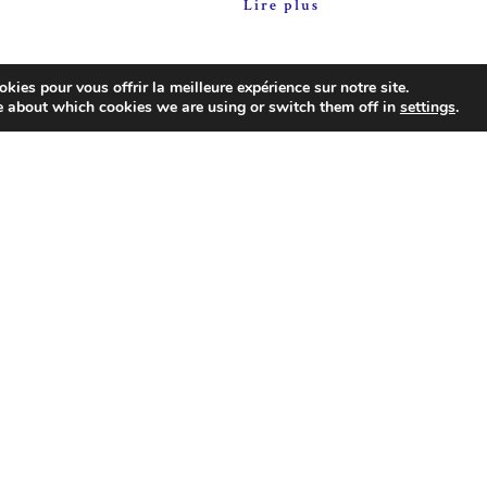
Lire plus
kies pour vous offrir la meilleure expérience sur notre site.
e about which cookies we are using or switch them off in
settings
.
Blog
juin 12, 2026
026
Monteils : Bourse
s : Grande
d’échanges auto-m