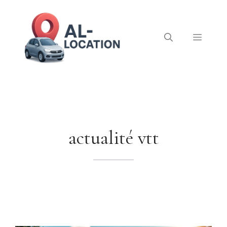
Aller
au
contenu
Menu
actualité vtt