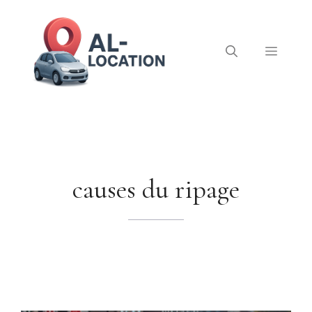
Aller
au
contenu
Menu
causes du ripage