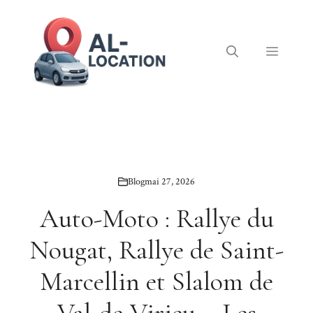
Aller
au
contenu
Menu
Blog
mai 27, 2026
Auto-Moto : Rallye du
Nougat, Rallye de Saint-
Marcellin et Slalom de
Val-de-Virieu – Les