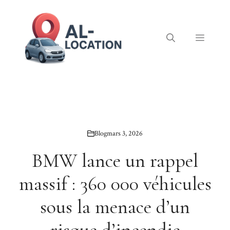
Aller
au
contenu
Menu
Blog
mars 3, 2026
BMW lance un rappel
massif : 360 000 véhicules
sous la menace d’un
risque d’incendie