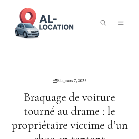
Aller
au
contenu
Menu
Blog
mars 7, 2026
Braquage de voiture
tourné au drame : le
propriétaire victime d’un
choc en tentant