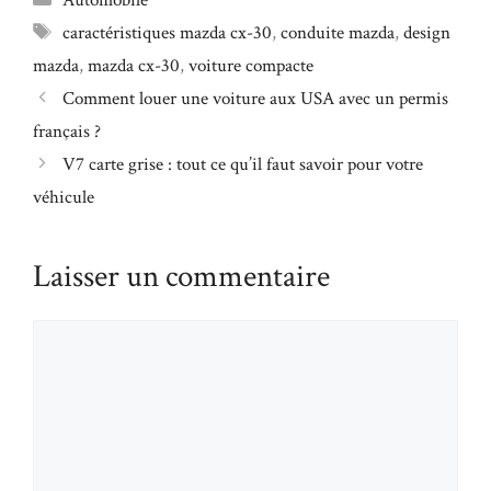
Étiquettes
caractéristiques mazda cx-30
,
conduite mazda
,
design
mazda
,
mazda cx-30
,
voiture compacte
Comment louer une voiture aux USA avec un permis
français ?
V7 carte grise : tout ce qu’il faut savoir pour votre
véhicule
Laisser un commentaire
Commentaire