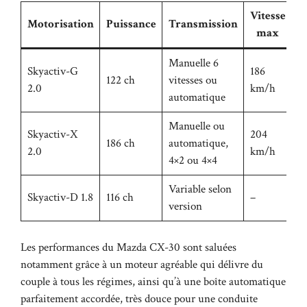
Vitesse
A
Motorisation
Puissance
Transmission
max
Manuelle 6
Skyactiv-G
186
10
122 ch
vitesses ou
2.0
km/h
(
automatique
Manuelle ou
Skyactiv-X
204
8,
186 ch
automatique,
2.0
km/h
(
4×2 ou 4×4
Variable selon
Skyactiv-D 1.8
116 ch
–
–
version
Les performances du Mazda CX-30 sont saluées
notamment grâce à un moteur agréable qui délivre du
couple à tous les régimes, ainsi qu’à une boîte automatique
parfaitement accordée, très douce pour une conduite