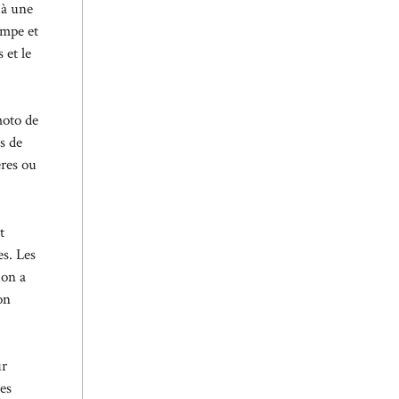
 à une
ompe et
 et le
moto de
s de
ères ou
t
es. Les
ion a
on
ur
es