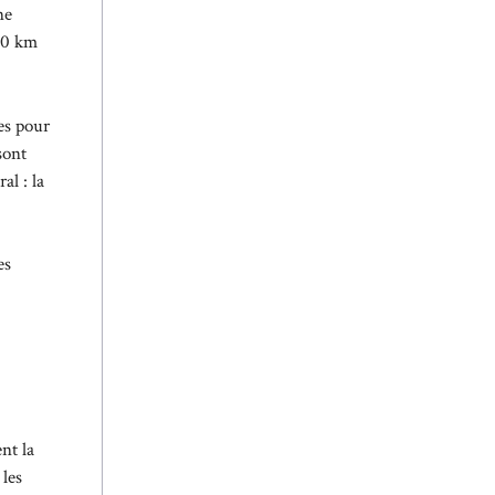
ne
00 km
es pour
sont
al : la
es
nt la
 les