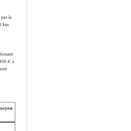
par le
00 km
hissant
 450 € à
ment
 moyen