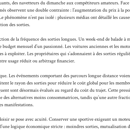
quants, des navetteurs du dimanche aux compétiteurs amateurs. Face
onnés observent une double contrainte : l’augmentation du prix à la p
e phénomène n’est pas isolé : plusieurs médias ont détaillé les causes
tion des sorties.
tion de la fréquence des sorties longues. Un week-end de balade à 
 budget mensuel d’un passionné. Les voitures anciennes et les moto
à exploiter. Les propriétaires qui s’adonnaient à des sorties réguli
ntre usage réduit ou arbitrage financier.
gique. Les événements comportant des parcours longue distance voien
mitent le rayon des sorties pour réduire le coût global pour les membr
t sont désormais évalués au regard du coût du trajet. Cette press
che des alternatives moins consommatrices, tandis qu’une autre fracti
tes manifestations.
 loisir se pose avec acuité. Conserver une sportive exigeant un mote
d’une logique économique stricte : moindres sorties, mutualisation d