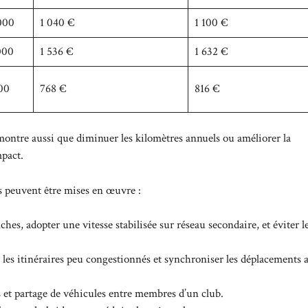
000
1 040 €
1 100 €
000
1 536 €
1 632 €
00
768 €
816 €
 Il montre aussi que diminuer les kilomètres annuels ou améliorer la
mpact.
es peuvent être mises en œuvre :
nches, adopter une vitesse stabilisée sur réseau secondaire, et éviter l
r les itinéraires peu congestionnés et synchroniser les déplacements 
 et partage de véhicules entre membres d’un club.