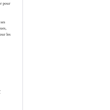
er pour
 ses
ues,
our les
t