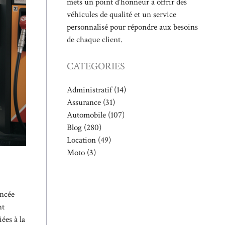
mets un point d'honneur à offrir des
véhicules de qualité et un service
personnalisé pour répondre aux besoins
de chaque client.
CATEGORIES
Administratif
(14)
Assurance
(31)
Automobile
(107)
Blog
(280)
Location
(49)
Moto
(3)
oncée
nt
iées à la