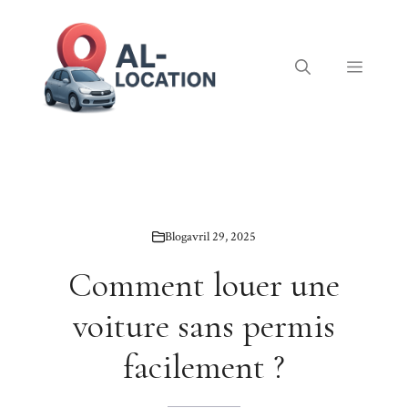
Aller
au
contenu
Menu
Blog
avril 29, 2025
Comment louer une
voiture sans permis
facilement ?