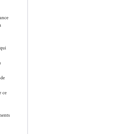
rance
u
 qui
u
 de
r ce
ments