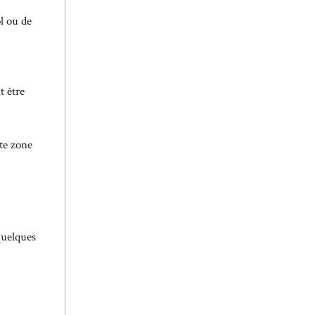
l ou de
t être
ute zone
quelques