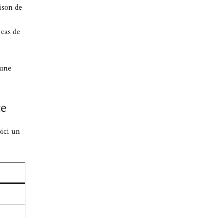
aison de
 cas de
’une
te
oici un