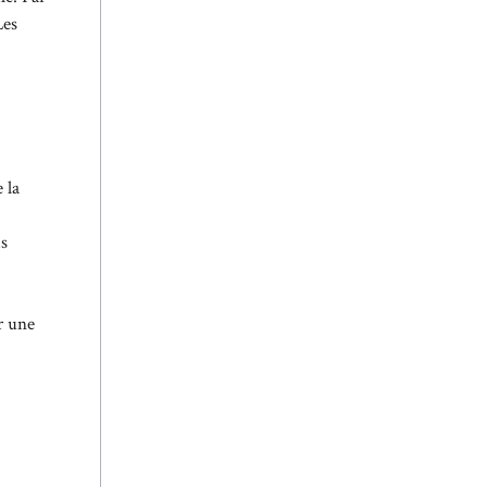
Les
 la
is
r une