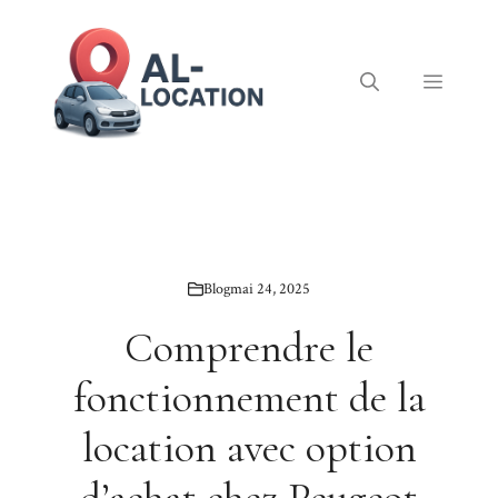
Aller
au
contenu
Menu
Blog
mai 24, 2025
Comprendre le
fonctionnement de la
location avec option
d’achat chez Peugeot