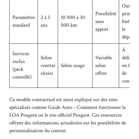
Oui,
Possibilité
prix
Paramètres
2 à 5
10 000 à 30
sans
fixé dès
standard
ans
000 km
apport
le
départ
À
Services
Selon
Variable
définir
inclus
contrat
Selon usage
selon
en fin
(pack
choisi
offres
de
conseillé)
contrat
Ce modèle contractuel est aussi expliqué sur des sites
spécialisés comme
Guide Auto – Comment fonctionne la
LOA Peugeot
ou
le site officiel Peugeot
. Ces ressources
offrent des informations actualisées sur les possibilités de
personnalisation du contrat.