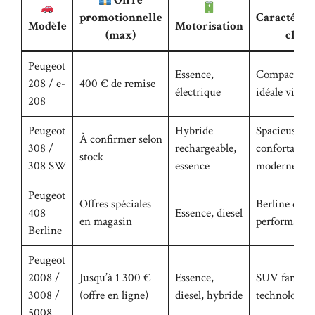
Offre
promotionnelle
Caractérist
Modèle
Motorisation
(max)
clées
Peugeot
Essence,
Compacte, ag
208 / e-
400 € de remise
électrique
idéale ville
208
Peugeot
Hybride
Spacieuse,
À confirmer selon
308 /
rechargeable,
confortable,
stock
308 SW
essence
moderne
Peugeot
Offres spéciales
Berline desi
408
Essence, diesel
en magasin
performance
Berline
Peugeot
2008 /
Jusqu’à 1 300 €
Essence,
SUV familia
3008 /
(offre en ligne)
diesel, hybride
technologiq
5008