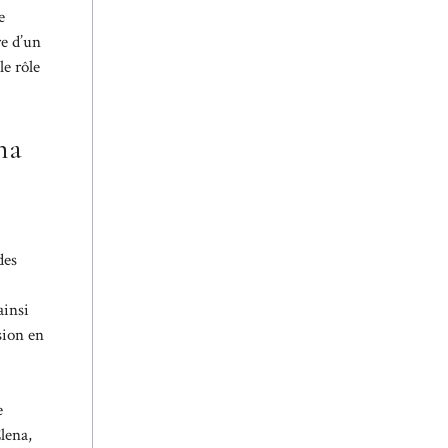
e
re d’un
le rôle
na
des
 ainsi
sion en
e
lena,