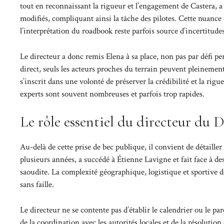
tout en reconnaissant la rigueur et l’engagement de Castera, a
modifiés, compliquant ainsi la tâche des pilotes. Cette nuance
l’interprétation du roadbook reste parfois source d’incertitude
Le directeur a donc remis Elena à sa place, non pas par défi pe
direct, seuls les acteurs proches du terrain peuvent pleineme
s’inscrit dans une volonté de préserver la crédibilité et la rig
experts sont souvent nombreuses et parfois trop rapides.
Le rôle essentiel du directeur du 
Au-delà de cette prise de bec publique, il convient de détaille
plusieurs années, a succédé à Étienne Lavigne et fait face à de
saoudite. La complexité géographique, logistique et sportive d
sans faille.
Le directeur ne se contente pas d’établir le calendrier ou le par
de la coordination avec les autorités locales et de la résolutio