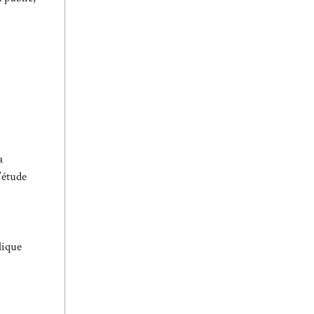
a
’étude
lique