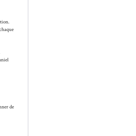
tion.
 chaque
n
aniel
onner de