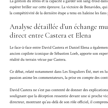
La gestion du stress et la capacité à garder son sang-froid dan
espérer briller sur cette épreuve. La victoire de Benavides, qu
la compétitivité de la dernière étape a tenu en haleine les fans 
Analyse détaillée d’un échange mus
direct entre Castera et Elena
Le face-à-face entre David Castera et Daniel Elena a égalemen
ancien copilote iconique de Sébastien Loeb, apporte son expert
réalité du terrain vécue par Castera.
Ce débat, relaté notamment dans
Les Singuliers Été
, met en lu
passion anime les commentateurs, la prise en compte des contr
David Castera ne s’est pas contenté de donner des explication
soulignant que la déception ressentie devant une si proche vic
directeur, montrant qu’au-delà de son rôle officiel, il comprend