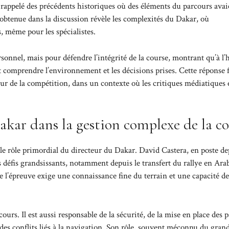
 rappelé des précédents historiques où des éléments du parcours avai
 obtenue dans la discussion révèle les complexités du Dakar, où
s, même pour les spécialistes.
rsonnel, mais pour défendre l’intégrité de la course, montrant qu’à l
nt comprendre l’environnement et les décisions prises. Cette réponse
ueur de la compétition, dans un contexte où les critiques médiatiques 
Dakar dans la gestion complexe de la c
r le rôle primordial du directeur du Dakar. David Castera, en poste d
s défis grandsissants, notamment depuis le transfert du rallye en Ara
e l’épreuve exige une connaissance fine du terrain et une capacité de
cours. Il est aussi responsable de la sécurité, de la mise en place des 
n des conflits liés à la navigation. Son rôle, souvent méconnu du gran