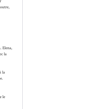
r
 outre,
. Elena,
ec la
i la
e.
e le