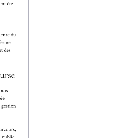
ent été
’heure du
 ferme
et des
ourse
epuis
bie
 gestion
parcours,
d public,