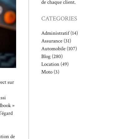
de chaque client.
CATEGORIES
Administratif
(14)
Assurance
(31)
Automobile
(107)
Blog
(280)
Location
(49)
Moto
(3)
ect sur
ssi
adbook »
l’égard
ation de