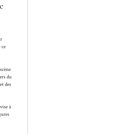
e
ur
 ce
 scène
ers du
et des
vise à
gures