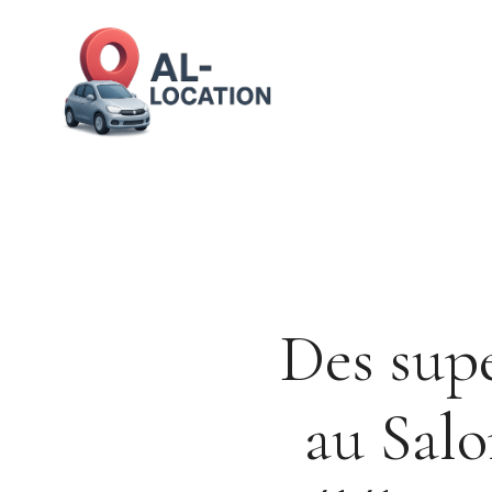
Aller
au
contenu
Des sup
au Sal