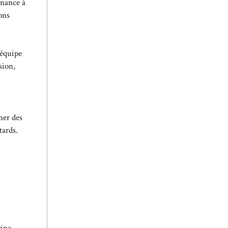
enance à
ons
’équipe
sion,
ner des
tards.