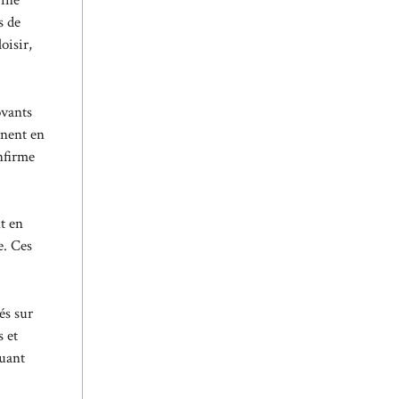
rine
s de
oisir,
ovants
gnent en
nfirme
nt en
e. Ces
és sur
s et
uant