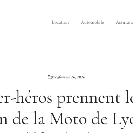
Location
Automobile
Assuran
Blog
février 26, 2026
er-héros prennent l
on de la Moto de Ly