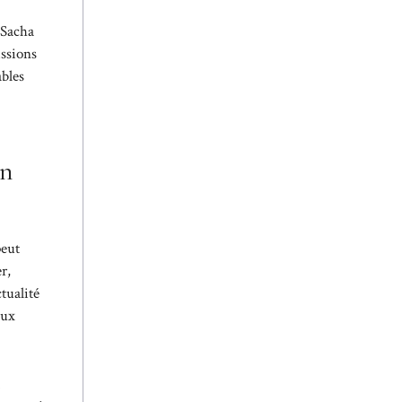
 Sacha
issions
ables
on
peut
r,
tualité
aux