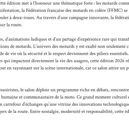
tte édition met à l’honneur une thématique forte : les motards com
ifestation, la Fédération française des motards en colère (FFMC) se
rouler à deux-roues. Au travers d’une campagne innovante, la fédérat
ur la route.
es, d’animations ludiques et d’un partage d’expérience rare qui tran
rations de motards. L’univers des motards y est exalté non seulemen
e vie où la sécurité et le respect deviennent des piliers essentiels
s qui impactent directement la vie des usagers, cette édition 2026 r
out en rayonnant sur la scène internationale, car ce salon attire un p
essoiristes, le salon déploie un programme riche en débats, rencontre
on humaine et communautaire de la moto. Ce grand moment culturel 
t un carrefour d’échanges qu’une vitrine des innovations technologique
ers de la route. Entre nostalgie, modernité et responsabilité, cette é