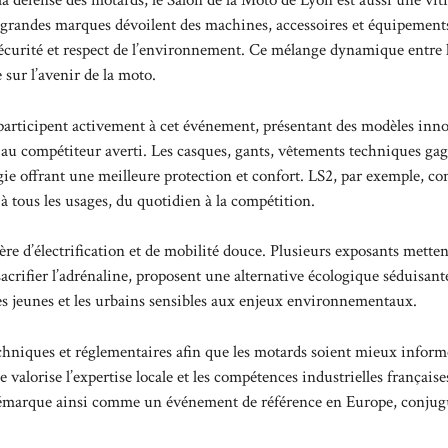
 la défense des motards, le Salon de la Moto de Lyon est aussi une vit
s grandes marques dévoilent des machines, accessoires et équipement
écurité et respect de l’environnement. Ce mélange dynamique entre l
sur l’avenir de la moto.
rticipent activement à cet événement, présentant des modèles inn
 au compétiteur averti. Les casques, gants, vêtements techniques ga
e offrant une meilleure protection et confort. LS2, par exemple, co
 tous les usages, du quotidien à la compétition.
ère d’électrification et de mobilité douce. Plusieurs exposants mette
acrifier l’adrénaline, proposent une alternative écologique séduisant
 les jeunes et les urbains sensibles aux enjeux environnementaux.
techniques et réglementaires afin que les motards soient mieux inform
 valorise l’expertise locale et les compétences industrielles française
démarque ainsi comme un événement de référence en Europe, conjug