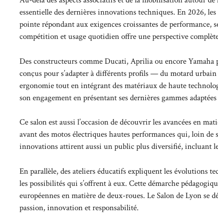
Au-delà des aspects associatifs et de la mobilisation autour de
essentielle des dernières innovations techniques. En 2026, le
pointe répondant aux exigences croissantes de performance, s
compétition et usage quotidien offre une perspective complète 
Des constructeurs comme Ducati, Aprilia ou encore Yamaha pa
conçus pour s’adapter à différents profils — du motard urbain
ergonomie tout en intégrant des matériaux de haute technologi
son engagement en présentant ses dernières gammes adaptées à
Ce salon est aussi l’occasion de découvrir les avancées en mati
avant des motos électriques hautes performances qui, loin de s
innovations attirent aussi un public plus diversifié, incluant
En parallèle, des ateliers éducatifs expliquent les évolutions 
les possibilités qui s’offrent à eux. Cette démarche pédagogique
européennes en matière de deux-roues. Le Salon de Lyon se 
passion, innovation et responsabilité.