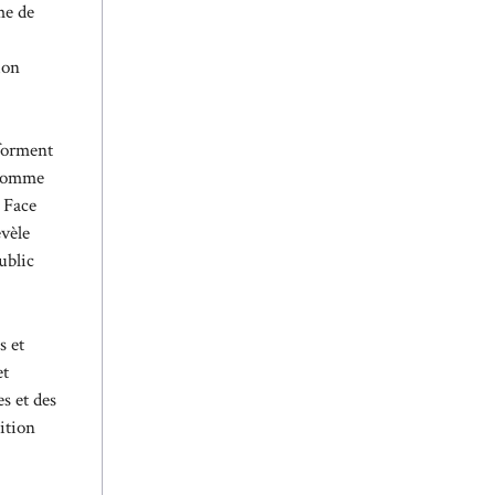
me de
ion
sforment
t comme
. Face
évèle
ublic
s et
et
s et des
dition