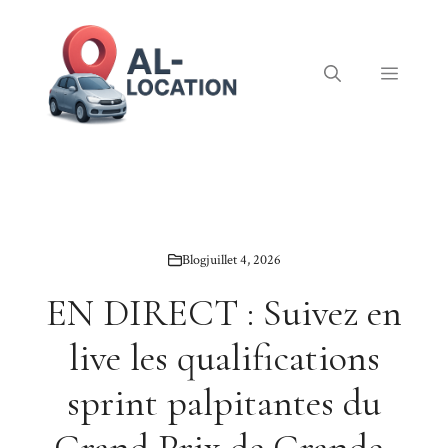
Aller
au
contenu
Menu
Blog
juillet 4, 2026
EN DIRECT : Suivez en
live les qualifications
sprint palpitantes du
Grand Prix de Grande-