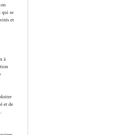
tion
 qui se
vités et
x à
ution
e
loiter
é et de
.
équipes.