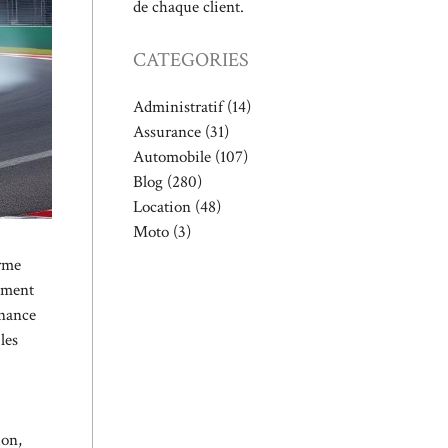
de chaque client.
CATEGORIES
Administratif
(14)
Assurance
(31)
Automobile
(107)
Blog
(280)
Location
(48)
Moto
(3)
erme
emment
rnance
les
ion,