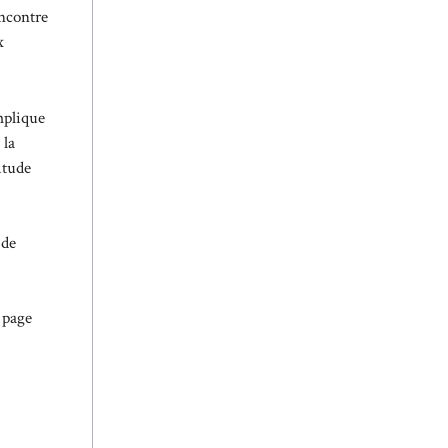
encontre
x
mplique
 la
itude
 de
 page