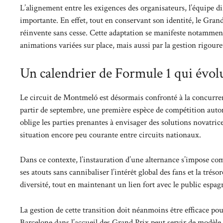
L’alignement entre les exigences des organisateurs, l’équipe dir
importante. En effet, tout en conservant son identité, le Gran
réinvente sans cesse. Cette adaptation se manifeste notamment p
animations variées sur place, mais aussi par la gestion rigoureu
Un calendrier de Formule 1 qui évolu
Le circuit de Montmeló est désormais confronté à la concurre
partir de septembre, une première espèce de compétition auto
oblige les parties prenantes à envisager des solutions novatri
situation encore peu courante entre circuits nationaux.
Dans ce contexte, l’instauration d’une alternance s’impose c
ses atouts sans cannibaliser l’intérêt global des fans et la trés
diversité, tout en maintenant un lien fort avec le public espa
La gestion de cette transition doit néanmoins être efficace p
Barcelone dans l’accueil des Grand Prix peut servir de modèle 