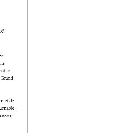
ue
ne
 un
nt le
u Grand
ermet de
urnable,
passent