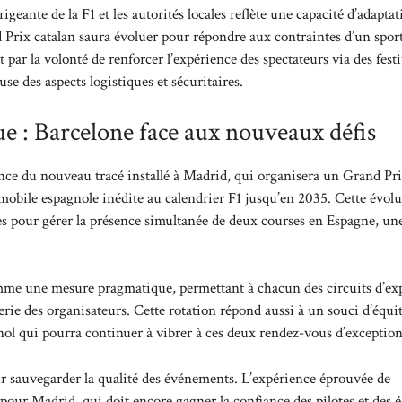
igeante de la F1 et les autorités locales reflète une capacité d’adapta
d Prix catalan saura évoluer pour répondre aux contraintes d’un sport
ar la volonté de renforcer l’expérience des spectateurs via des festi
se des aspects logistiques et sécuritaires.
e : Barcelone face aux nouveaux défis
nce du nouveau tracé installé à Madrid, qui organisera un Grand Pri
mobile espagnole inédite au calendrier F1 jusqu’en 2035. Cette évol
ces pour gérer la présence simultanée de deux courses en Espagne, un
omme une mesure pragmatique, permettant à chacun des circuits d’exp
orerie des organisateurs. Cette rotation répond aussi à un souci d’équit
gnol qui pourra continuer à vibrer à ces deux rendez-vous d’exception
our sauvegarder la qualité des événements. L’expérience éprouvée de
pour Madrid, qui doit encore gagner la confiance des pilotes et des 