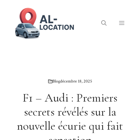
Aller
au
contenu
Menu
Blog
décembre 18, 2025
F1 – Audi : Premiers
secrets révélés sur la
nouvelle écurie qui fait
sensation