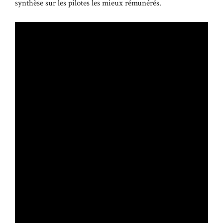
synthèse sur
les pilotes les mieux rémunérés
.