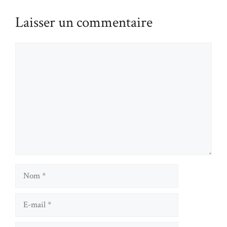
Laisser un commentaire
Commentaire
Nom
E-
mail