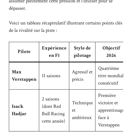
assumer pleinement cette pression et l’utiliser pour se
dépasser.
Voici un tableau récapitulatif illustrant certains points clés
de la rivalité sur la piste :
Expérience
Style de
Objectif
Pilote
en F1
pilotage
2026
Quatrième
Max
Agressif et
C
11 saisons
titre mondial
Verstappen
précis
r
consécutif
Première
2 saisons
Technique
victoire et
D
Isack
(dont Red
et
apprentissage
e
Hadjar
Bull Racing
ambitieux
face à
d
cette année)
Verstappen