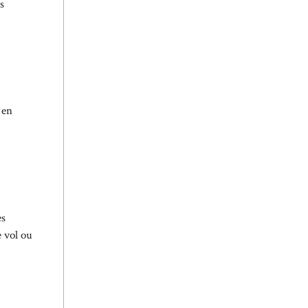
s
 en
es
 vol ou