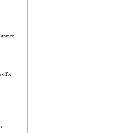
ssurance
 offre,
Un