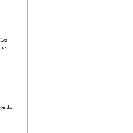
 Les
taux
ion des