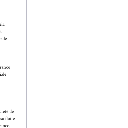
ela
t
cule
urance
iale
ciété de
sa flotte
rance.