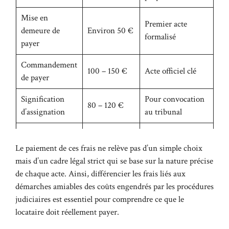
Mise en
Premier acte
demeure de
Environ 50 €
formalisé
payer
Commandement
100 – 150 €
Acte officiel clé
de payer
Signification
Pour convocation
80 – 120 €
d’assignation
au tribunal
Plusieurs
Exécution de
Intervention
centaines
Le paiement de ces frais ne relève pas d’un simple choix
l’expulsion
parfois complexe
d’euros
mais d’un cadre légal strict qui se base sur la nature précise
de chaque acte. Ainsi, différencier les frais liés aux
Mesures de
démarches amiables des coûts engendrés par les procédures
Tarifs selon
Saisie sur salaire
recouvrement
judiciaires est essentiel pour comprendre ce que le
intervention
ou bancaire
forcé
locataire doit réellement payer.