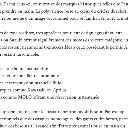
ens. Parmi ceux-ci, on retrouve des marques historiques telles que Pe
 prendre en main. La polyvalence reste au cœur du critère de sélecti
ndaire ou même d’un usage occasionnel pour se familiariser avec la mo
de type roadster, très appréciés pour leur design agressif et leur
ou Suzuki offrent régulièrement des motos dans cette catégorie, u
os restent néanmoins très accessibles à ceux possédant le permis A1
n restant raisonnable.
vec une bonne maniabilité
accru et une meilleure autonomie
s et transmission manuelle fluide
s marques comme Kawasaki ou Aprilia
rmes comme
MOLO
offrant une réservation instantanée
supplémentaires dont le locataire pourrait avoir besoin. Par exemple
ection tels que des casques homologués, des gants et des bottes, parf
er ces besoins à l’avance afin d’être prêt avant la prise en main du