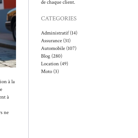
de chaque client.
CATEGORIES
Administratif
(14)
Assurance
(31)
Automobile
(107)
Blog
(280)
Location
(49)
Moto
(3)
ion à la
de
ent à
rs ne