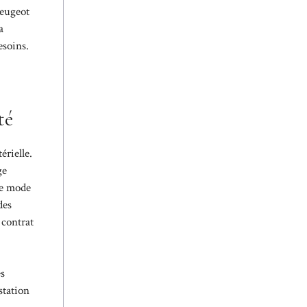
Peugeot
a
esoins.
té
érielle.
ge
 le mode
des
 contrat
es
station