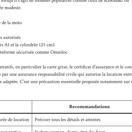
out lorsqu’il s’agit de modèles populaires comme ceux de Kawasaki ou
rée modeste.
e de la moto
s autorisés
is A1 et la cylindrée 125 cm3
lateforme sécurisée comme Omniloc
ifs, en particulier la carte grise, le certificat d’assurance et le con
par une assurance responsabilité civile qui autorise la location entr
ire adaptée. C’est une précaution essentielle proposée notamment sur d
Recommandations
urée de location
Préciser tous les détails et attentes
eux parties
Inclure caution, durée, état des lieux