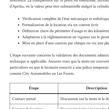
ultérieure. La transparence sur ce point est essentielle, surt
d’Aprilia, où la valeur peut être substantielle malgré la cylind
Vérification complète de l’état mécanique et esthétiqu
Formalisation de la location via un contrat écrit
Définition claire du périmètre d’usage et des kilomètre
Adaptation à la réglementation en vigueur sur le perm
Mise en place d’une caution par chèque ou via une p
L’étape suivante concerne la validation des documents administrat
technique si applicable. Assurez-vous que la moto est couverte 
particuliers ou que le locataire souscrit à une police tempora
comme
City Automobiles
ou
Les Furets
.
Étape
Description
Contact initial
Discussion sur la moto et la d
Contrat de location
Document écrit signé par les d