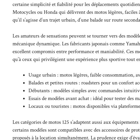
certaine simplicité et fiabilité pour les déplacements quotidi
Motocycles ou Honda qui délivrent des motos légères, faciles à
qu’il s’agisse d’un trajet urbain, d’une balade sur route seco
Les amateurs de sensations peuvent se tourner vers des modèles 
mécanique dynamique. Les fabricants japonais comme Yamaha 
excellent compromis entre performance et maniabilité. Ces mot
qu’à ceux qui privilégient une expérience plus sportive tout e
Usage urbain : motos légères, faible consommation, a
Balades et petites routes : roadsters pour un confort 
Débutants : modèles simples avec commandes intuitive
Essais de modèles avant achat : idéal pour tester de
Locaux ou touristes : motos disponibles via platefo
Les catégories de motos 125 s’adaptent aussi aux équipements 
certains modèles sont compatibles avec des accessoires de prot
proposés à la location simultanément. La prudence exige d’évalu