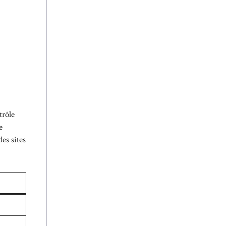
trôle
e
es sites