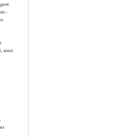
ugeot
on :
to.
n
, ainsi
,
ois