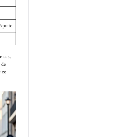
équate
e cas,
 de
e ce