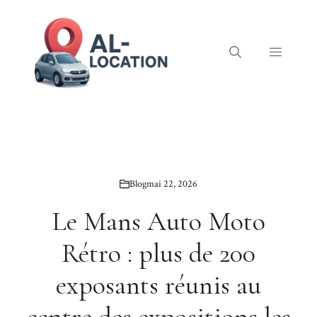
Aller
au
contenu
Menu
Blog
mai 22, 2026
Le Mans Auto Moto
Rétro : plus de 200
exposants réunis au
centre des expositions les