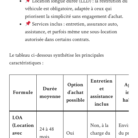
Location longue durée (LLD) : la restitution du
véhicule est obligatoire, adaptée à ceux qui
priorisent la simplicité sans engagement d’achat.
Services inclus : entretien, assurance auto,
assistance, et parfois même une sous-location
autorisée dans certains contrats.
Le tableau ci-dessous synthétise les principales
caractéristiques :
Entretien
Option
Appor
Durée
et
Formule
d’achat
initia
moyenne
assistance
possible
habitu
inclus
LOA
(Location
Non, à la
Environ 
24 à 48
avec
Oui
charge du
du prix d
mois