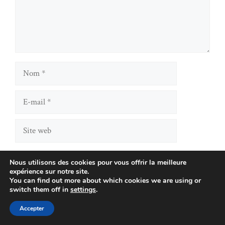
Nom
E-
mail
Site
web
Enregistrer mon nom, mon e-mail et mon site dans le
Nous utilisons des cookies pour vous offrir la meilleure
navigateur pour mon prochain commentaire.
expérience sur notre site.
You can find out more about which cookies we are using or
switch them off in
settings
.
Accepter