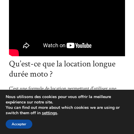
Qu’est-ce que la location longue
durée moto ?
C’est une formule de location permettant d’utiliser une
moto pendant une période prédéfinie (24 à 60 mois) avec
Nous utilisons des cookies pour vous offrir la meilleure
expérience sur notre site.
des loyers fixes, souvent incluant entretien et assistance,
You can find out more about which cookies we are using or
sans devenir propriétaire.
switch them off in
settings
.
Accepter
Quels sont les avantages