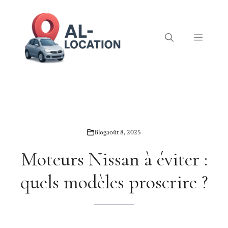
Aller
au
contenu
Menu
Blog
août 8, 2025
Moteurs Nissan à éviter :
quels modèles proscrire ?