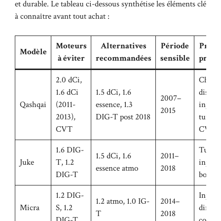
et durable. Le tableau ci-dessous synthétise les éléments clé
à connaître avant tout achat :
Moteurs
Alternatives
Période
Prob
Modèle
à éviter
recommandées
sensible
princ
2.0 dCi,
Chaîne
1.6 dCi
1.5 dCi, 1.6
distrib
2007–
Qashqai
(2011-
essence, 1.3
injecte
2015
2013),
DIG-T post 2018
turbo, 
CVT
CVT
1.6 DIG-
Turbo,
1.5 dCi, 1.6
2011–
Juke
T, 1.2
injecti
essence atmo
2018
DIG-T
boîte
1.2 DIG-
Inject
1.2 atmo, 1.0 IG-
2014–
Micra
S, 1.2
directe
T
2018
DIG-T
compre