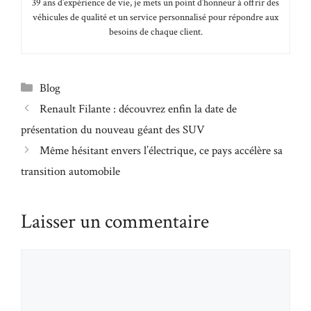
39 ans d’expérience de vie, je mets un point d’honneur à offrir des
véhicules de qualité et un service personnalisé pour répondre aux
besoins de chaque client.
Catégories
Blog
Renault Filante : découvrez enfin la date de
présentation du nouveau géant des SUV
Même hésitant envers l’électrique, ce pays accélère sa
transition automobile
Laisser un commentaire
Commentaire