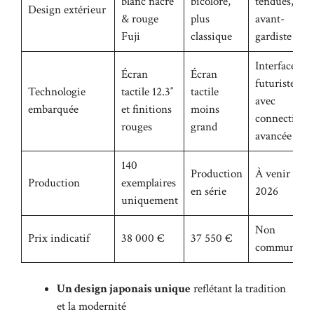
blanc nacré
bicolore,
tendues,
Design extérieur
& rouge
plus
avant-
Fuji
classique
gardiste
Interface
Écran
Écran
futuriste
Technologie
tactile 12.3″
tactile
avec
embarquée
et finitions
moins
connectivité
rouges
grand
avancée
140
Production
À venir fin
Production
exemplaires
en série
2026
uniquement
Non
Prix indicatif
38 000 €
37 550 €
communiqu
Un design japonais unique
reflétant la tradition
et la modernité