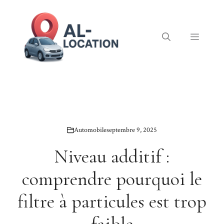
Aller
au
contenu
Menu
Automobile
septembre 9, 2025
Niveau additif :
comprendre pourquoi le
filtre à particules est trop
faible