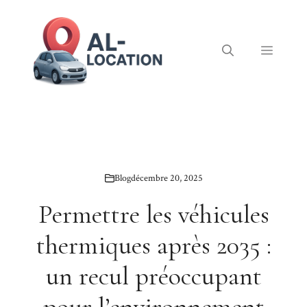
Aller
au
contenu
Menu
Blog
décembre 20, 2025
Permettre les véhicules
thermiques après 2035 :
un recul préoccupant
pour l’environnement