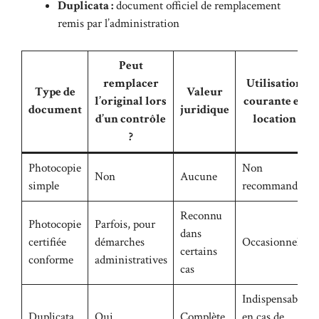
Duplicata :
document officiel de remplacement
remis par l’administration
Peut
remplacer
Utilisation
Type de
Valeur
l’original lors
courante en
document
juridique
d’un contrôle
location
?
Photocopie
Non
Non
Aucune
simple
recommandée
Reconnu
Photocopie
Parfois, pour
dans
certifiée
démarches
Occasionnelle
certains
conforme
administratives
cas
Indispensable
Duplicata
Oui
Complète
en cas de