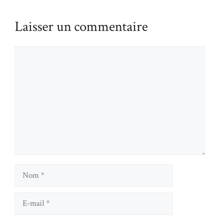
Laisser un commentaire
Commentaire
Nom
E-
mail