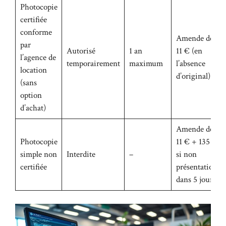
Photocopie
certifiée
conforme
Amende de
par
Autorisé
1 an
11 € (en
l’agence de
temporairement
maximum
l’absence
location
d’original)
(sans
option
d’achat)
Amende de
Photocopie
11 € + 135 €
simple non
Interdite
–
si non
certifiée
présentation
dans 5 jours