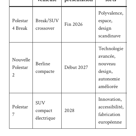
Polyvalence,
Fam
Polestar
Break/SUV
espace,
Fin 2026
ave
4 Break
crossover
design
urb
scandinave
Technologie
avancée,
Nouvelle
Berline
nouveau
Con
Polestar
Début 2027
compacte
design,
urb
2
autonomie
améliorée
Innovation,
SUV
Jeu
Polestar
accessibilité,
compact
2028
fam
7
fabrication
électrique
cit
européenne