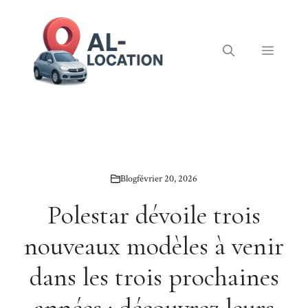
Aller
au
contenu
Menu
Blog
février 20, 2026
Polestar dévoile trois
nouveaux modèles à venir
dans les trois prochaines
années : découvrez leurs