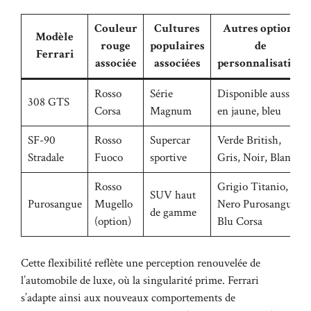
Couleur
Cultures
Autres options
Modèle
rouge
populaires
de
Ferrari
associée
associées
personnalisation
Rosso
Série
Disponible aussi
308 GTS
Corsa
Magnum
en jaune, bleu
SF-90
Rosso
Supercar
Verde British,
Stradale
Fuoco
sportive
Gris, Noir, Blanc
Rosso
Grigio Titanio,
SUV haut
Purosangue
Mugello
Nero Purosangue,
de gamme
(option)
Blu Corsa
Cette flexibilité reflète une perception renouvelée de
l’automobile de luxe, où la singularité prime. Ferrari
s’adapte ainsi aux nouveaux comportements de