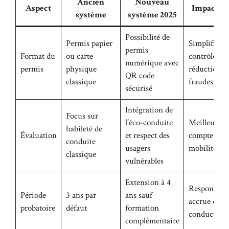
Ancien
Nouveau
Aspect
Impact at
système
système 2025
Possibilité de
Permis papier
Simplificati
permis
Format du
ou carte
contrôles,
numérique avec
permis
physique
réduction d
QR code
classique
fraudes
sécurisé
Intégration de
Focus sur
l’éco-conduite
Meilleure p
habileté de
Évaluation
et respect des
compte de l
conduite
usagers
mobilité du
classique
vulnérables
Extension à 4
Responsabil
Période
3 ans par
ans sauf
accrue des 
probatoire
défaut
formation
conducteur
complémentaire