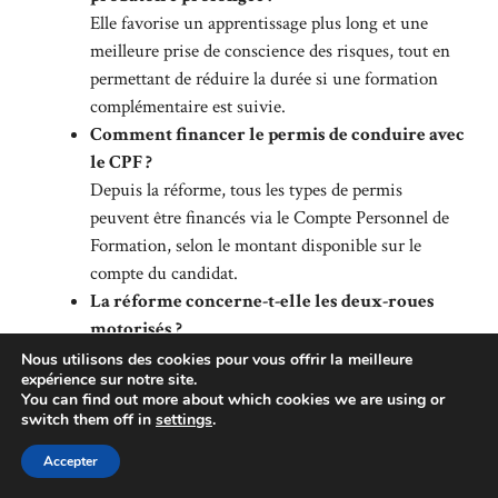
Elle favorise un apprentissage plus long et une
meilleure prise de conscience des risques, tout en
permettant de réduire la durée si une formation
complémentaire est suivie.
Comment financer le permis de conduire avec
le CPF ?
Depuis la réforme, tous les types de permis
peuvent être financés via le Compte Personnel de
Formation, selon le montant disponible sur le
compte du candidat.
La réforme concerne-t-elle les deux-roues
motorisés ?
Oui, les démarches pour l’obtention des permis A1
Nous utilisons des cookies pour vous offrir la meilleure
expérience sur notre site.
et A2 sont désormais simplifiées afin de mieux
You can find out more about which cookies we are using or
répondre aux besoins des motards urbains.
switch them off in
settings
.
Accepter