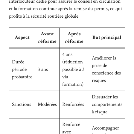
interlocuteur dédié pour assurer le conseil en circulation
et la formation continue après la remise du permis, ce qui
profite à la sécurité routière globale.
Avant
Après
Aspect
But principal
réforme
réforme
4 ans
Améliorer la
Durée
(réduction
prise de
période
3 ans
possible à 3
conscience des
probatoire
via
risques
formation)
Dissuader les
Sanctions
Modérées
Renforcées
comportements
à risque
Renforcé
Accompagner
avec