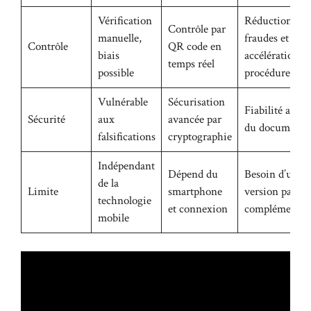
Vérification
Réduction des
Contrôle par
manuelle,
fraudes et
Contrôle
QR code en
biais
accélération d
temps réel
possible
procédures
Vulnérable
Sécurisation
Fiabilité accru
Sécurité
aux
avancée par
du document
falsifications
cryptographie
Indépendant
Dépend du
Besoin d’une
de la
Limite
smartphone
version papier
technologie
et connexion
complémentai
mobile