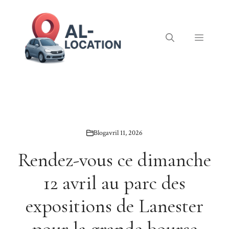
Aller
au
contenu
Menu
Blog
avril 11, 2026
Rendez-vous ce dimanche
12 avril au parc des
expositions de Lanester
pour la grande bourse