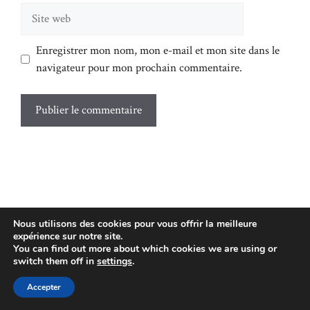
Site
web
Enregistrer mon nom, mon e-mail et mon site dans le
navigateur pour mon prochain commentaire.
L'AUTEUR
Nous utilisons des cookies pour vous offrir la meilleure
expérience sur notre site.
You can find out more about which cookies we are using or
Alex Lambert
switch them off in
settings
.
Accepter
Propriétaire d'une agence de location de voiture depuis