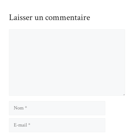
Laisser un commentaire
Commentaire
Nom
E-
mail