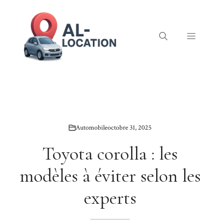
Aller
au
contenu
Menu
Automobile
octobre 31, 2025
Toyota corolla : les
modèles à éviter selon les
experts