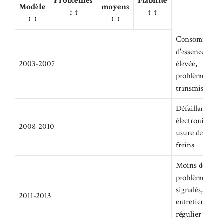
Problèmes
Fiabilité
Modèle
moyens
↕ ↕
↕ ↕
↕ ↕
↕ ↕
Consommati
d'essence
2003-2007
élevée,
problèmes de
transmission
Défaillances
électroniques
2008-2010
usure des
freins
Moins de
problèmes
signalés,
2011-2013
entretien
régulier