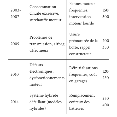
Pannes moteur
Consommation
2003-
fréquentes,
1500 –
d’huile excessive,
2007
intervention
3000
surchauffe moteur
moteur lourde
Usure
Problèmes de
prématurée de la
2000 –
2009
transmission, airbag
boîte, rappel
3500
défectueux
constructeur
Défauts
Réinitialisations
électroniques,
1200 –
2010
fréquentes, coût
dysfonctionnements
2500
en garages
moteur
Système hybride
Remplacement
2500 –
2014
défaillant (modèles
coûteux des
4000
hybrides)
batteries