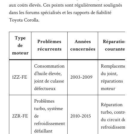
aux coûts élevés. Ces points sont régulièrement soulignés
dans les forums spécialisés et les rapports de
fiabilité
Toyota Corolla
.
Type
Problèmes
Années
Réparations
de
récurrents
concernées
courantes
moteur
Consommation
Remplacement
d’huile élevée,
du joint,
1ZZ-FE
2003-2009
joint de culasse
réparations
défectueux
moteur
Problèmes
Réparation
turbo, système
turbo, contrôle
2ZR-FE
de
2010-2015
du circuit de
refroidissement
refroidissement
défaillant