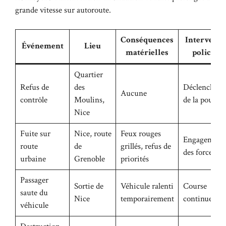
grande vitesse sur autoroute.
Conséquences
Interventi
Événement
Lieu
matérielles
policière
Quartier
Refus de
des
Déclenchem
Aucune
contrôle
Moulins,
de la poursui
Nice
Fuite sur
Nice, route
Feux rouges
Engagement
route
de
grillés, refus de
des forces
urbaine
Grenoble
priorités
Passager
Sortie de
Véhicule ralenti
Course
saute du
Nice
temporairement
continue
véhicule