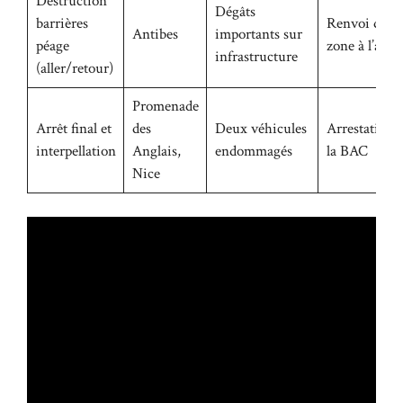
Destruction
Dégâts
barrières
Renvoi d’un
Antibes
importants sur
péage
zone à l’autr
infrastructure
(aller/retour)
Promenade
Arrêt final et
des
Deux véhicules
Arrestation 
interpellation
Anglais,
endommagés
la BAC
Nice