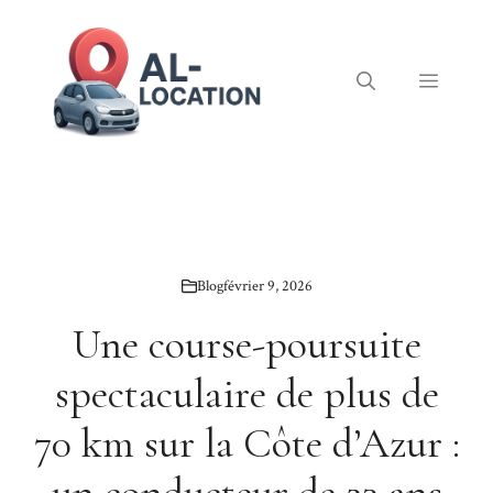
Aller
au
contenu
Menu
Blog
février 9, 2026
Une course-poursuite
spectaculaire de plus de
70 km sur la Côte d’Azur :
un conducteur de 23 ans