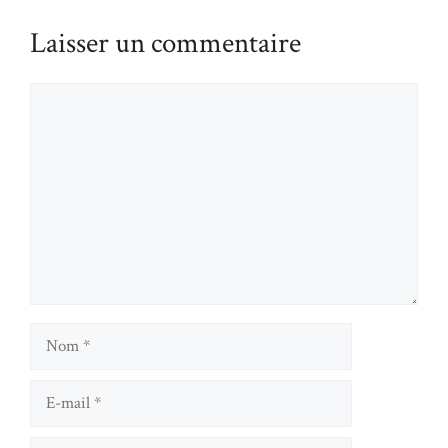
Laisser un commentaire
Commentaire
Nom
E-
mail