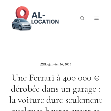
Aller
au
contenu
Menu
Blog
janvier 26, 2026
Une Ferrari à 400 000 €
dérobée dans un garage :
la voiture dure seulement
quelques heures avant sa