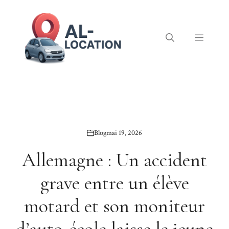
Aller
au
contenu
Menu
Blog
mai 19, 2026
Allemagne : Un accident
grave entre un élève
motard et son moniteur
d’auto-école laisse le jeune