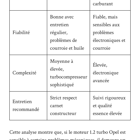
carburant
Bonne avec
Fiable, mais
entretien
sensibles aux
Fiabilité
régulier,
problèmes
problèmes de
électroniques et
courroie et huile
courroie
Moyenne à
Élevée,
élevée,
Complexité
électronique
turbocompresseur
avancée
sophistiqué
Strict respect
Suivi rigoureux
Entretien
carnet
et qualité
recommandé
constructeur
essence élevée
Cette analyse montre que, si le moteur 1.2 turbo Opel est
sensible à certains problèmes mécaniques, il demeure un