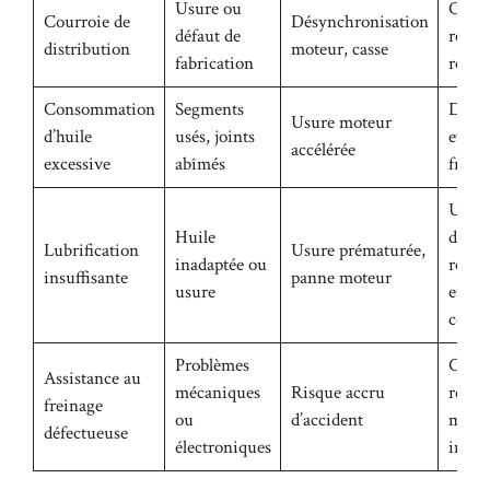
Usure ou
Contr
Courroie de
Désynchronisation
défaut de
remp
distribution
moteur, casse
fabrication
régul
Consommation
Segments
Diagn
Usure moteur
d’huile
usés, joints
et vi
accélérée
excessive
abîmés
fréqu
Utili
Huile
d’huil
Lubrification
Usure prématurée,
inadaptée ou
reco
insuffisante
panne moteur
usure
et pu
compl
Problèmes
Contr
Assistance au
mécaniques
Risque accru
réguli
freinage
ou
d’accident
main
défectueuse
électroniques
immé