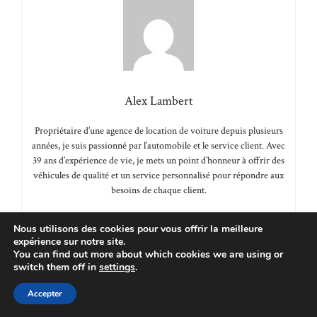
Alex Lambert
Propriétaire d’une agence de location de voiture depuis plusieurs
années, je suis passionné par l’automobile et le service client. Avec
39 ans d’expérience de vie, je mets un point d’honneur à offrir des
véhicules de qualité et un service personnalisé pour répondre aux
besoins de chaque client.
Nous utilisons des cookies pour vous offrir la meilleure
expérience sur notre site.
Catégories
Automobile
You can find out more about which cookies we are using or
switch them off in
settings
.
Gpnet : tout savoir sur la solution de gestion pour les
professionnels
Accepter
Voiture électrique : les tendances et nouveautés à