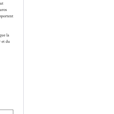
ut
euros
pportent
que la
r et du