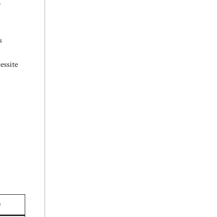
e
s
essite
)