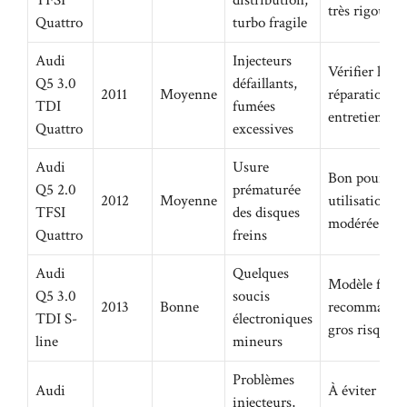
TFSI
distribution,
très rigoure
Quattro
turbo fragile
Audi
Injecteurs
Vérifier hist
Q5 3.0
défaillants,
2011
Moyenne
réparations;
TDI
fumées
entretien cru
Quattro
excessives
Audi
Usure
Bon pour un
Q5 2.0
prématurée
2012
Moyenne
utilisation u
TFSI
des disques
modérée
Quattro
freins
Audi
Quelques
Modèle fiable
Q5 3.0
soucis
2013
Bonne
recommandé 
TDI S-
électroniques
gros risques
line
mineurs
Problèmes
Audi
À éviter ou
injecteurs,