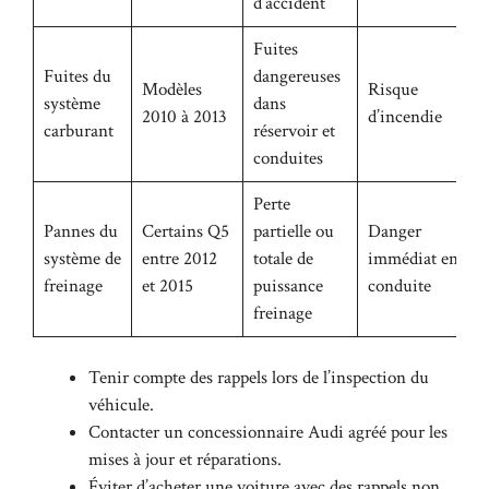
d’accident
Fuites
Fuites du
dangereuses
Modèles
Risque
système
dans
2010 à 2013
d’incendie
carburant
réservoir et
conduites
Perte
Pannes du
Certains Q5
partielle ou
Danger
système de
entre 2012
totale de
immédiat en
freinage
et 2015
puissance
conduite
freinage
Tenir compte des rappels lors de l’inspection du
véhicule.
Contacter un concessionnaire Audi agréé pour les
mises à jour et réparations.
Éviter d’acheter une voiture avec des rappels non