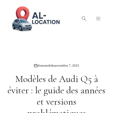
Aller
au
contenu
Menu
Automobile
novembre 7, 2025
Modèles de Audi Q5 à
éviter : le guide des années
et versions
problématiques