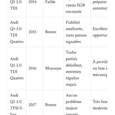
Q5 2.0
2014
Faible
préparer un 
vanne EGR
TDI
entretien éle
encrassée
Audi
Fiabilité
Q5 3.0
améliorée,
Excellente
2015
Bonne
TDI
rares pannes
opportunité 
Quattro
signalées
Turbo
Audi
parfois
À privilégier
Q5 2.0
défaillant,
2016
Moyenne
un bon suivi
TDI
entretien
mécanique
Quattro
régulier
requis
Audi
Aucun
Q5 2.0
problème
Très bon cho
2017
Bonne
TFSI S-
majeur
moderne et fi
line
reporté