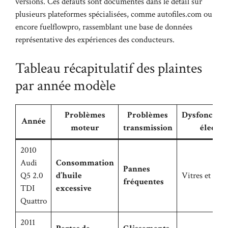
versions. Ces défauts sont documentés dans le détail sur
plusieurs plateformes spécialisées, comme
autofiles.com
ou
encore
fuelflowpro
, rassemblant une base de données
représentative des expériences des conducteurs.
Tableau récapitulatif des plaintes
par année modèle
Problèmes
Problèmes
Dysfonctio
Année
moteur
transmission
électri
2010
Audi
Consommation
Pannes
Q5 2.0
d’huile
Vitres et serr
fréquentes
TDI
excessive
Quattro
2011