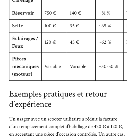
Carénage
Réservoir
750 €
140 €
~81 %
Vari
Selle
100 €
35 €
~65 %
Bon
Éclairages /
120 €
45 €
~62 %
Bon
Feux
Pièces
mécaniques
Variable
Variable
~30-50 %
Faib
(moteur)
Exemples pratiques et retour
d’expérience
Un usager avec un scooter utilitaire a réduit la facture
d’un remplacement complet d’habillage de 420 € à 120 €,
en acceptant une pièce d’occasion contrôlée. Un autre cas,