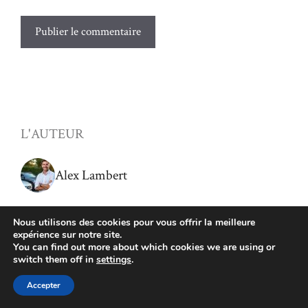
L'AUTEUR
Alex Lambert
Propriétaire d'une agence de location de voiture depuis
Nous utilisons des cookies pour vous offrir la meilleure
plusieurs années, je suis passionné par l'automobile et le
expérience sur notre site.
You can find out more about which cookies we are using or
service client. Avec 39 ans d'expérience de vie, je mets un
switch them off in
settings
.
point d'honneur à offrir des véhicules de qualité et un
service personnalisé pour répondre aux besoins de chaque
Accepter
client.