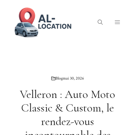
Aller
au
contenu
Menu
Blog
mai 30, 2026
Velleron : Auto Moto
Classic & Custom, le
rendez-vous
incontournable des