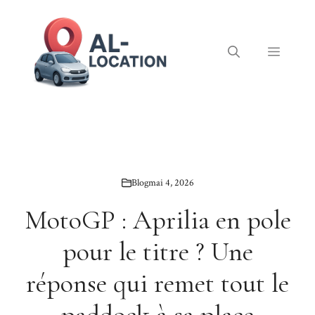
Aller
au
contenu
Menu
Blog
mai 4, 2026
MotoGP : Aprilia en pole
pour le titre ? Une
réponse qui remet tout le
paddock à sa place