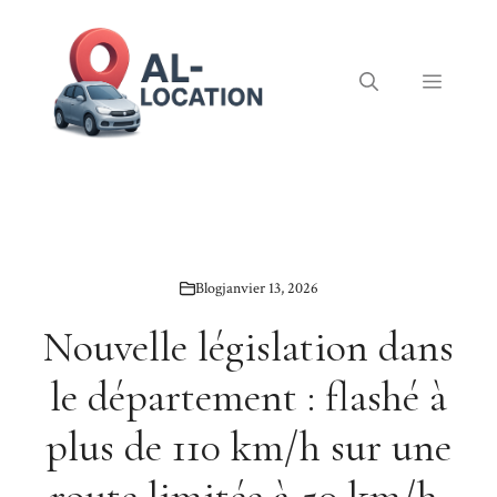
Aller
au
contenu
Menu
Blog
janvier 13, 2026
Nouvelle législation dans
le département : flashé à
plus de 110 km/h sur une
route limitée à 50 km/h,