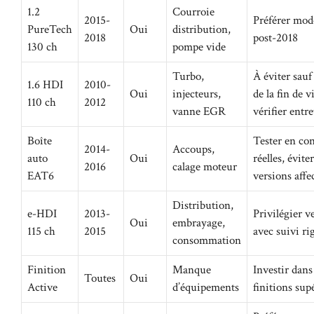
1.2
Courroie
2015-
Préférer mod
PureTech
Oui
distribution,
2018
post-2018
130 ch
pompe vide
Turbo,
À éviter sauf
1.6 HDI
2010-
Oui
injecteurs,
de la fin de v
110 ch
2012
vanne EGR
vérifier entr
Boîte
Tester en co
2014-
Accoups,
auto
Oui
réelles, éviter
2016
calage moteur
EAT6
versions affe
Distribution,
e-HDI
2013-
Privilégier v
Oui
embrayage,
115 ch
2015
avec suivi r
consommation
Finition
Manque
Investir dans
Toutes
Oui
Active
d’équipements
finitions sup