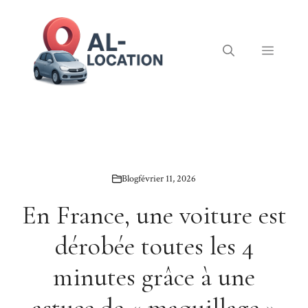
Aller
au
contenu
Menu
Blog
février 11, 2026
En France, une voiture est
dérobée toutes les 4
minutes grâce à une
astuce de « maquillage »